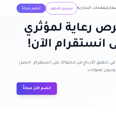
عار
للعلامات التجارية
انضم مجاناً
تسجيل الدخول
ص رعاية لمؤثري
ى انستقرام الآن!
أ في تحقيق الأرباح من محتواك على انستقرام. احصل
وبدون عمولات.
انضم الآن مجاناً