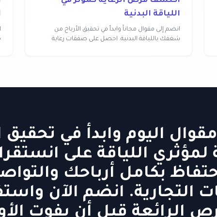
اكتشف فرص الرعاية كمؤثر في
ا
اللياقة البدنية
ا
انضم إلى مقوال مجاناً وابدأ في تحقيق الأرباح من
ا
شغفك باللياقة البدنية. احصل على صفقات رعاية
م
بسهولة و...
ب
قوال اليوم وابدأ في تحقيق ا
لمؤثري اللياقة على انستقرام
حتفاظ بكامل أرباحك والتواص
ت التجارية. انضم الآن واست
ص الرائعة قبل أن يفوت الأو