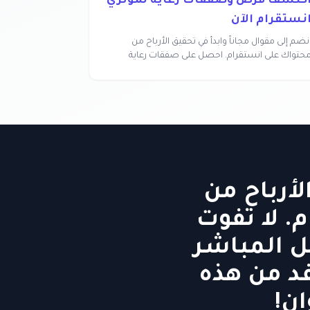
كتشف فرص وصفقات رعاية لمؤثري
نستقرام الآن
نضم إلى مقوال مجاناً وابدأ في تحقيق الأرباح من
حتواك على انستقرام. احصل على صفقات رعاية
سهولة وبد...
لأرباح من
. لا تفوت
ل المباشر
فد من هذه
ان!