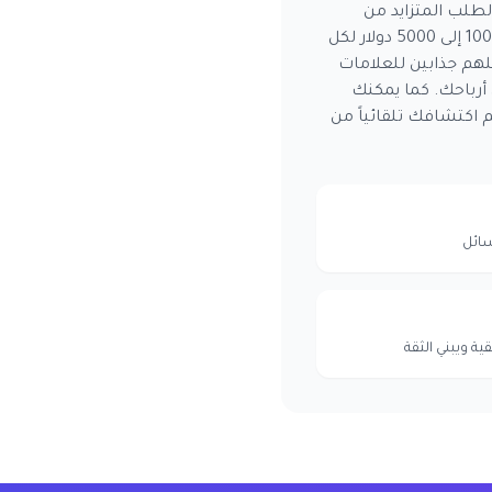
لطلب المتزايد من
العلامات التجارية على محتوى اللياقة، يمكن للمؤثرين تحقيق متوسط أسعار رعاية تتراوح بين 1000 إلى 5000 دولار لكل
اللياقة بمستويات تفاعل عالية تصل إلى 10%، مما يجعلهم جذابين للعلامات
أرباحك. كما يمكنك
 اكتشافك تلقائياً من
سائل