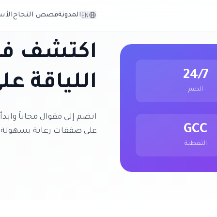
المدونة
قصص النجاح
الأس
EN
اكتشف فر
24/7
اللياقة عل
الدعم
انضم إلى مقوال مجاناً وابد
GCC
على صفقات رعاية بسهولة 
التغطية