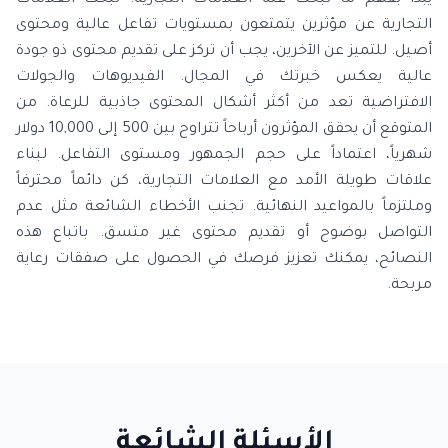
يبدأ بفهم ما تبحث عنه العلامات التجارية. تبحث العلامات
التجارية عن مؤثرين يتمتعون بمستويات تفاعل عالية ومحتوى
أصيل. للتميز عن الآخرين، يجب أن تركز على تقديم محتوى ذو جودة
عالية يعكس خبرتك في المجال. الفيديوهات والجولات
الافتراضية تعد من أكثر أشكال المحتوى جاذبية للرعاة. من
المتوقع أن يحقق المؤثرون أرباحاً تتراوح بين 500 إلى 10,000 دولار
شهرياً، اعتماداً على حجم الجمهور ومستوى التفاعل. لبناء
علاقات طويلة الأمد مع العلامات التجارية، كن دائماً محترفاً
وملتزماً بالمواعيد النهائية. تجنب الأخطاء الشائعة مثل عدم
التواصل بوضوح أو تقديم محتوى غير متسق. باتباع هذه
النصائح، يمكنك تعزيز فرصك في الحصول على صفقات رعاية
مربحة.
الأسئلة الشائعة