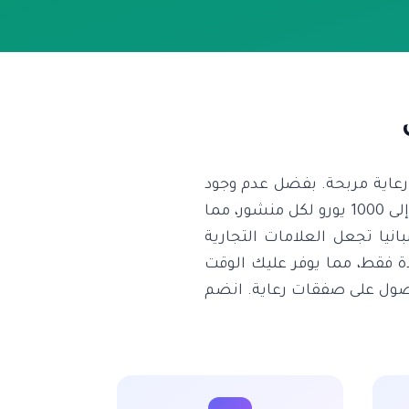
رعاية مربحة. بفضل عدم وجود
عمولات، يمكنك الاحتفاظ بكامل أرباحك. متوسط أسعار الرعاية في إسبانيا يتراوح بين 200 إلى 1000 يورو لكل منشور، مما
انيا تجعل العلامات التجارية
دة فقط، مما يوفر عليك الوقت
لحصول على صفقات رعاية. انضم