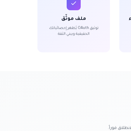
ملف موثّق
توثيق OAuth يُظهر إحصائياتك
الحقيقية ويبني الثقة
نطلاق فوراً.