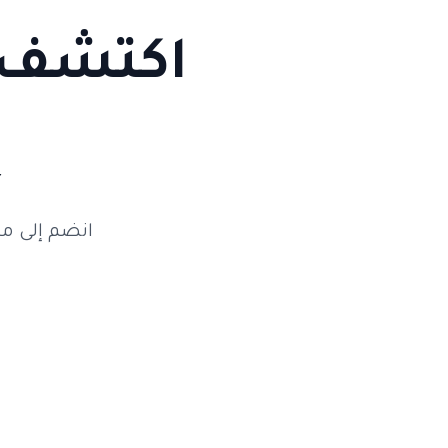
اكتشف ف
إ
انضم إلى من