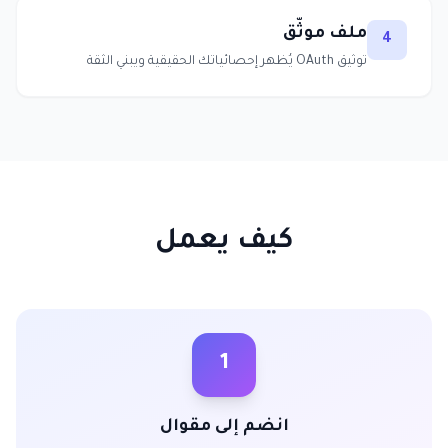
ملف موثّق
4
توثيق OAuth يُظهر إحصائياتك الحقيقية ويبني الثقة
كيف يعمل
1
انضم إلى مقوال