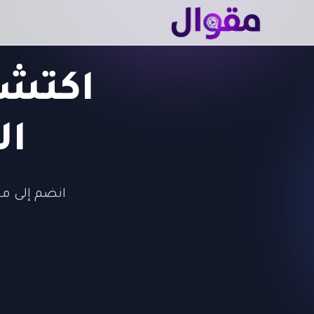
اكتشف
ال
انضم إلى مق