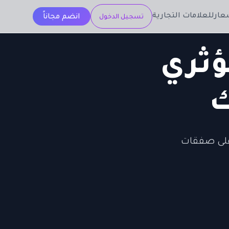
عار
للعلامات التجارية
انضم مجاناً
تسجيل الدخول
ؤثري
ك
 على صفقات