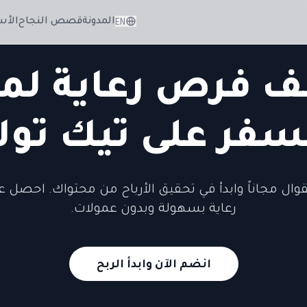
المدونة
قصص النجاح
الأس
EN
 فرص رعاية لم
سفر على تيك تو
وال مجاناً وابدأ في تحقيق الأرباح من محتواك. احصل
رعاية بسهولة وبدون عمولات.
انضم الآن وابدأ الربح