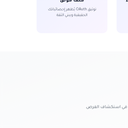
ملف موثّق
توثيق OAuth يُظهر إحصائياتك
الحقيقية ويبني الثقة
دأ في استكشاف الفرص.