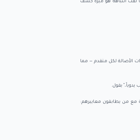
ا لفت انتباهه هو ميزة كشف
ية مؤشرات الأصالة لكل متقدم — مما
مع من يطابقون معاييرهم: