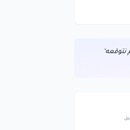
 نتوقعه"
يل