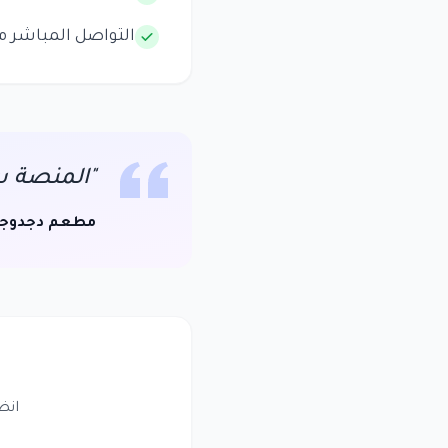
التواصل المباشر م
"المنصة سه
مطعم دجدوج
انض