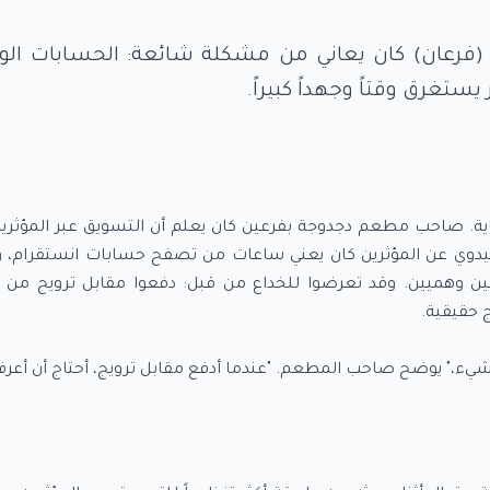
عان) كان يعاني من مشكلة شائعة: الحسابات الوه
ستغرق وقتاً وجهداً كبيراً.
ية. صاحب مطعم دجدوجة بفرعين كان يعلم أن التسويق عبر المؤثرين
ليدوي عن المؤثرين كان يعني ساعات من تصفح حسابات انستقرام، 
ين وهميين. وقد تعرضوا للخداع من قبل: دفعوا مقابل ترويج من 
 شيء،" يوضح صاحب المطعم. "عندما أدفع مقابل ترويج، أحتاج أن أعرف