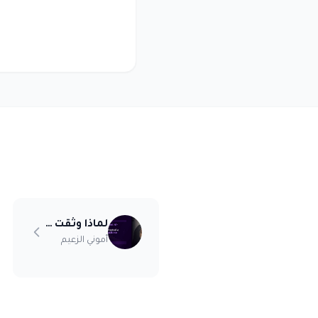
لماذا وثقت أموني الزعيم أخيراً بمنصة للبراندات
أموني الزعيم