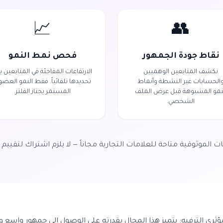
📈
👥
نقاط جودة الجمهور
فحص نمط النمو
نكشف المتابعين الوهميين
الارتفاعات المفاجئة في المتابعين ي
الحسابات غير النشطة وأنماط
تحديدها تلقائياً. فقط النمو العض
نمو المشبوهة قبل عرض الملف
المستمر يجتاز الفلتر.
الشخصي.
ات الموثوقية متاحة للعلامات التجارية مجاناً — لا يلزم اشتراك لتقييم ا
ثري الترفيه: يتميز هذا المجال بقدرته على الوصول إلى جمهور واسع و