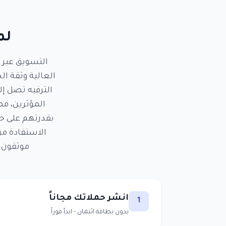
لم
التسويق عبر 
العالية وثقة ا
المؤثرين، مما
بقدرتهم على خل
الاستفادة من
موثقون 
انشر حملاتك مجاناً
1
بدون بطاقة ائتمان - ابدأ فوراً