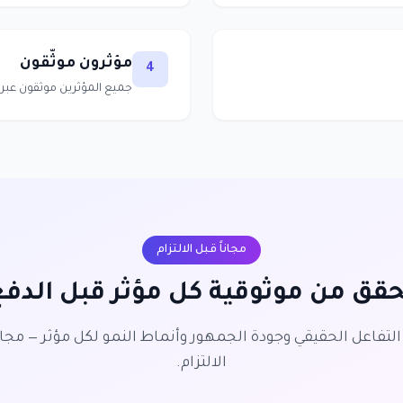
مؤثرون موثّقون
4
جميع المؤثرين موثقون عبر OAuth بإحصائيات حقيقية
مجاناً قبل الالتزام
حقق من موثوقية كل مؤثر قبل الدفع
لتفاعل الحقيقي وجودة الجمهور وأنماط النمو لكل مؤثر — مجاناً
الالتزام.