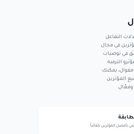
ل
لات التفاعل
ؤثرين في مجال
ور يثق في توصيات
ؤثرو الترفيه
 مقوال، يمكنك
يع المؤثرين
فعّال.
طابقة
 بأفضل المؤثرين تلقائياً