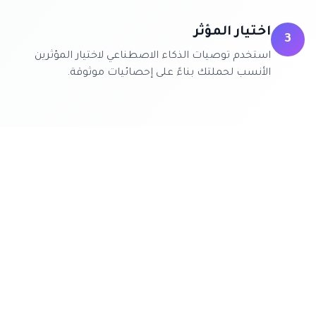
اختيار المؤثر
3
استخدم توصيات الذكاء الاصطناعي لاختيار المؤثرين
الأنسب لحملتك بناءً على إحصائيات موثوقة.
الدليل الشامل للتسويق عبر مؤثري الطعام على يوتيوب يكشف
عن العديد من الجوانب الفريدة لهذا المجال. يتميز مؤثرو الطعام
بقدرتهم على تقديم محتوى بصري جذاب يجذب الانتباه ويحفز
الشهية، مما يجعل الجمهور أكثر استعدادًا للتفاعل مع العلامة
التجارية. الجمهور هنا يتصرف بشكل مختلف، حيث يبحث عن
توصيات موثوقة وتجارب حقيقية، مما يزيد من احتمالية التحويل.
من بين أشكال المحتوى التي تعمل بشكل أفضل هي مقاطع
الفيديو التوضيحية والوصفات السريعة. العائد المتوقع