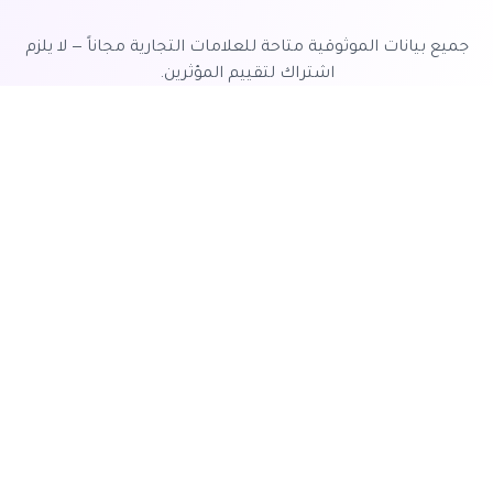
جميع بيانات الموثوقية متاحة للعلامات التجارية مجاناً — لا يلزم
اشتراك لتقييم المؤثرين.
كيف يعمل
إنشاء حساب مجاني
1
ابدأ بإنشاء حساب مجاني على مقوال دون الحاجة إلى
بطاقة ائتمان. يمكنك البدء في نشر حملاتك فوراً.
نشر حملتك
2