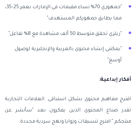
"جمهوري 70% نساء مقيمات في الإمارات بعمر 25-35،
مما يطابق جمهوركم المستهدف"
"ريلزي تحقق متوسط 50 ألف مشاهدة مع 8% تفاعل"
"يمكنني إنشاء محتوى بالعربية والإنجليزية لوصول
أوسع"
أفكار إبداعية:
اقترح مفاهيم محتوى بشكل استباقي. العلامات التجارية
تقدر صناع المحتوى الذين يفكرون بعد "سأنشر عن
منتجكم." اقترح تنسيقات وزوايا ونهج سردية محددة.