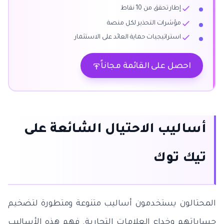
إطار تحقق من 10 نقاط
مؤشرات التحذير لكل منصة
استراتيجيات حماية العائد على الاستثمار
احصل على القائمة مجاناً
أساليب الاحتيال الشائعة على
تيك توك
المحتالون يستخدمون أساليب متنوعة ومتطورة لتضخيم
حساباتهم وخداع العلامات التجارية. فهم هذه الأساليب