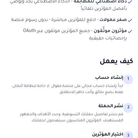
ذكاء اصطناعي للمطابقة
- الذكاء الاصطناعي يجد ويوصي
بأفضل المؤثرين تلقائياً
صفر عمولات
- ادفع للمؤثرين مباشرة - بدون رسوم منصة
مؤثرون موثّقون
- جميع المؤثرين موثقون عبر OAuth
بإحصائيات حقيقية
كيف يعمل
إنشاء حساب
1
ابدأ بإنشاء حساب مجاني على منصة مقوال. لا حاجة لبطاقة ائتمان،
فقط بضع دقائق وأنت جاهز للانطلاق.
نشر الحملة
2
قم بنشر تفاصيل حملتك التسويقية، وحدد الأهداف والجمهور
المستهدف. المؤثرون المناسبون سيتقدمون لحملتك.
اختيار المؤثرين
3